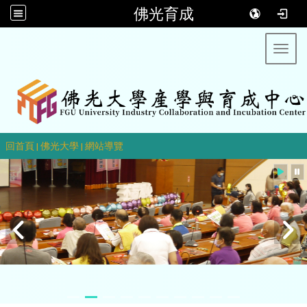
佛光育成
Toggl
::
回首頁
|
佛光大學
|
網站導覽