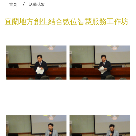
高齡生活大學研究班
首頁
活動花絮
宜蘭地方創生結合數位智慧服務工作坊