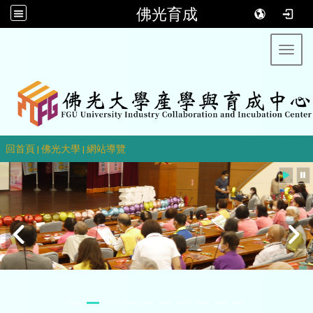
佛光育成
Toggl
::
回首頁
|
佛光大學
|
網站導覽