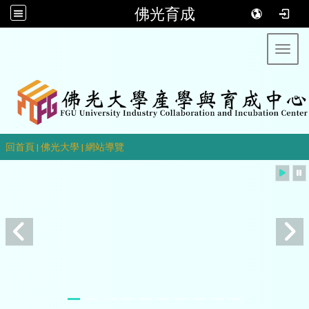
佛光育成
Toggl
::
回首頁
|
佛光大學
|
網站導覽