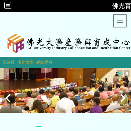
佛光
Toggl
::
回首頁
|
佛光大學
|
網站導覽