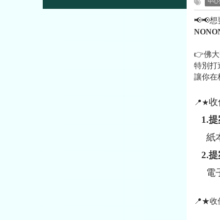
中心
📢📢
想
NONON
👉
佛大
特別打
讓你在
收
📍★
1.提
紙本
2.提
電子檔
📍★