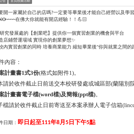
公告
首頁校園活動
要開一家屬於自己的店嗎
一定要等畢業後才能自己經營以及學
?
O~~~~
在佛大你就能有開店經驗
！！
💪🏻
研究發展處的【創業吧】提供你一個實習創業的機會與平台
造店鋪營運場域
實現你的創業夢想
✨
校內實習創業的同時
培養商業能力
縮短畢業後
你與就業之間的
"
件內容：
案計畫書1式3份
(
格式如附件1)。
請於收件截止日前
送交本校研發處或城區部(蘭陽別院
案計畫書電子檔(word檔)及簡報(ppt檔)
。
請於收件截止日前寄送至本案承辦人電子信箱(lincc@gm.f
即日起至
年
月
日下午
點
111
8
5
5
收件日期：