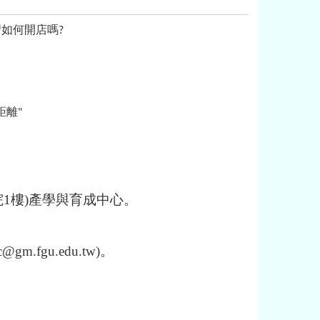
習如何開店嗎
?
距離
"
1樓)產學與育成中心。
gu.edu.tw)。