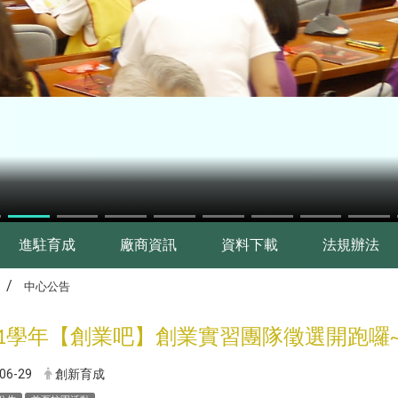
進駐育成
廠商資訊
資料下載
法規辦法
中心公告
學年【創業吧】創業實習團隊徵選開跑囉
1
06-29
創新育成