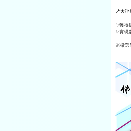
📍
★評
獲得
✨
實現
✨
※徵選