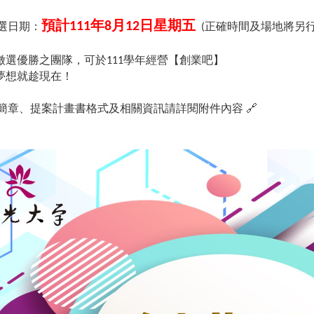
預計
年
月
日星期五
111
8
12
選日期：
正確時間及場地將另
(
徵選
優勝之團隊，可於
學年經營【創業吧】
111
夢想就趁現在！
簡章、提案計畫書格式及相關資訊請詳閱附件內容
🔗