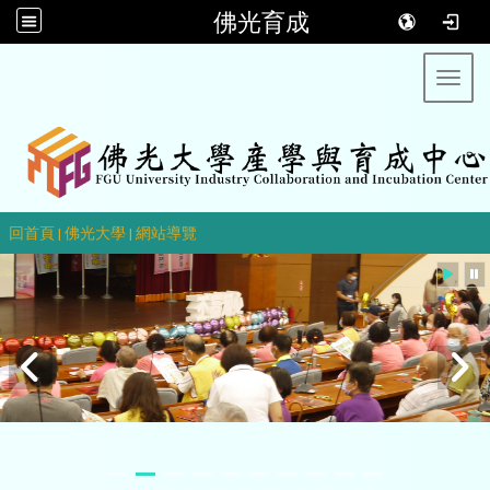
佛光育成
Toggl
::
回首頁
|
佛光大學
|
網站導覽