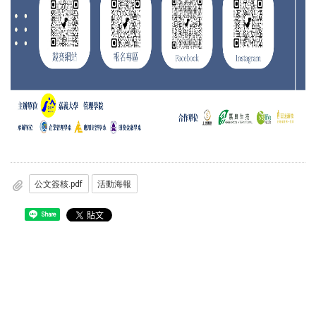
公文簽核.pdf
活動海報
Share
佛光大學產學與育成中心
電 話：03-9314782 分機 201~203 傳 真：03-9315903
地 址：260宜蘭市中山路三段257號 E-mail ：
fguiic@mail.fgu.edu.tw