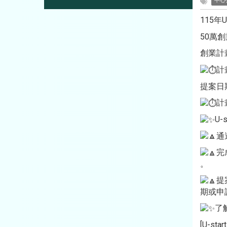
中心
115年
50萬
創業計
計
提案日期
計
U-
通
完
。
提
期或申
了
[U-st