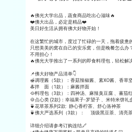
🔥佛光大学出品，蔬食商品吃出心滋味🔥
❤️佛大出品，必定是精品❤️
美日好生活从拥有佛大好物开始！
在这繁忙的城市，度过了忙碌的一天，拖着疲惫
只想美美的窝在自己的安乐窝，但是晚餐怎么办
不用担心！
🔥佛光大学推出了一系列的即食料理包，轻松解
📌佛大好物产品清单👇
🍯调理酱（5款）：香菇辣椒酱、素XO酱、香草坚
🍝拌 面（1款）：麻酱拌面
🥘料理包（3款）：四神汤、麻辣臭豆腐 、蕃茄
🍪点心类 (2款)：幸福果子-罗望子 、米特米饼礼盒
🍵花草茶系列2款: 静心香柠茶、舒心洛神茶
🍵佛大严选系列（3款）： 顶级黑豆茶、清亮
详细介绍请参考订购连结🔗