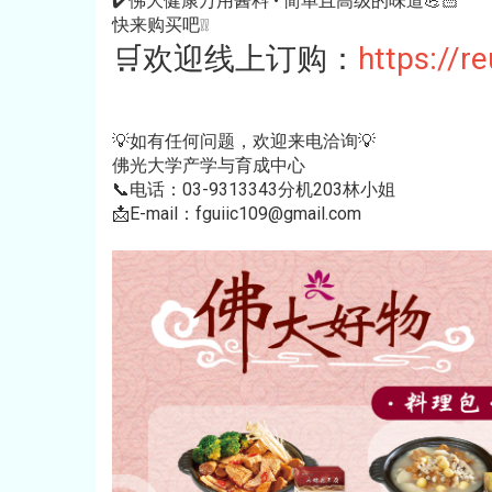
✔️佛大健康万用酱料 • 简单且高级的味道💪🏻
快来购买吧❕❕
🛒欢迎线上订购：
https://r
💡如有任何问题，欢迎来电洽询💡
佛光大学产学与育成中心
📞电话：03-9313343分机203林小姐
📩E-mail：
fguiic109@gmail.com