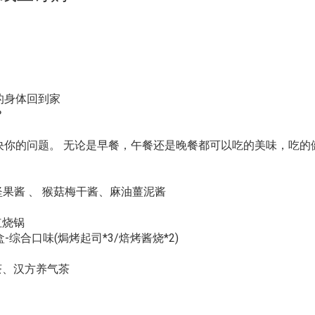
的身体回到家
？
决你的问题。 无论是早餐，午餐还是晚餐都可以吃的美味，吃的
果酱 、
猴菇梅干酱、麻油薑泥酱
红烧锅
-综合口味(焗烤起司*3/焙烤酱烧*2)
茶、汉方养气茶