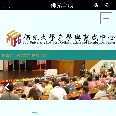
佛光育成
Toggl
::
回首页
|
佛光大学
|
网站导览