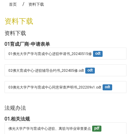
高龄生活大学研究班
首页
资料下载
资料下载
资料下载
01育成厂商-申请表单
01佛光大学产学与育成中心进驻申请书_20240515修
odt
02佛大育成中心-进驻辅导合约书_202405修.odt
odt
03佛光大学产学与育成中心同意审查声明书_202209v1.odt
odt
法规办法
01.相关法规
佛光大学产学与育成中心进驻、离驻与毕业审查要点
pdf