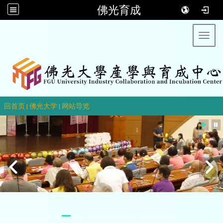
佛光育成
Toggl
::
回首页
|
佛光大学
|
网站导览