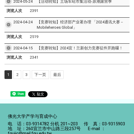
2024-05-24
【活动转知】土场车站市集活动-原潮露营季
浏览人次
2391
2024-04-24
【竞赛转知】经济部产业署办理 「2024通讯大赛－
Mobileheroes Global」
浏览人次
2519
2024-04-15
【竞赛转知】2024宜！兰新创力竞赛征件开跑囉！
浏览人次
2341
1
2
3
下一页
最后
Share
佛光大学产学与育成中心
电 话：03-9314782 分机 201~203 传 真：03-9315903
地 址：260宜兰市中山路三段257号 E-mail ：
fguiic@mail.fgu.edu.tw