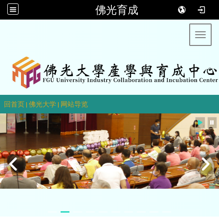
佛光育成
Toggl
::
回首页
|
佛光大学
|
网站导览