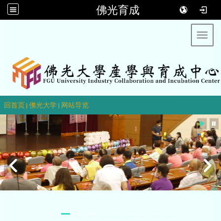
佛光育成
Toggl
::
回首页
|
佛光大学
|
网站导览