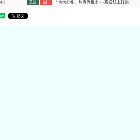
-03
「佛大好物」热腾腾推出~~观迎线上订购!!!
重要
热门
are